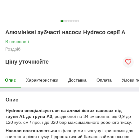
Алюмінієві зубчасті насоси Hydreco серії А
В наявності
Роздріб
Ціну уточнюйте
Опис
Характеристики
Доставка
Оплата
Умови п
Опис
Hydreco спеціалізується на алюмінієвих насосах від
групи A1 до групи A3
, розділеної на 34 зміщення: від 0,9 до
120 куб. см / про. і до 320 бар максимального робочого тиску.
Насоси поставляються
з фланцями з чавуну і кришками для
зниження рівня шуму. Гідростатичний баланс займає осьове