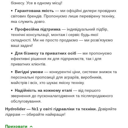
бізнесу. Усе в одному місці!
Гарантована якість
— ми офіційні дилери провідних
світових брендів. Пропонуємо лише перевірену техніку,
яка служить довго.
Професійна підтримка
— індивідуальний підбір,
технічні консультації, монтаж і сервіс будь-якої
складності. Ми не просто продаємо — ми розв’язуємо
ваші задачі!
Для бізнесу та приватних осіб
— ми пропонуємо
ефективні рішення як для підприємств, так і для
приватних клієнтів.
Вигідні умови
— конкурентні ціни, системи знижок та
персональні пропозиції для аграріїв, виробників,
майстрів і всіх, хто шукає якісну техніку.
Надійність на кожному етапі
— від першого
звернення до пусконалагодження та післяпродажного
обслуговування.
Hydrolider — №1 у світі гідравліки та техніки.
Довіряйте
лідерам — обирайте найкраще!
Приховати