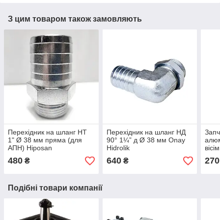
З цим товаром також замовляють
Перехідник на шланг НТ
Перехідник на шланг НД
Запч
1" Ø 38 мм пряма (для
90° 1¼” д Ø 38 мм Onay
алюм
АПН) Hiposan
Hidrolik
вісі
Maki
480
640
270
₴
₴
Подібні товари компанії