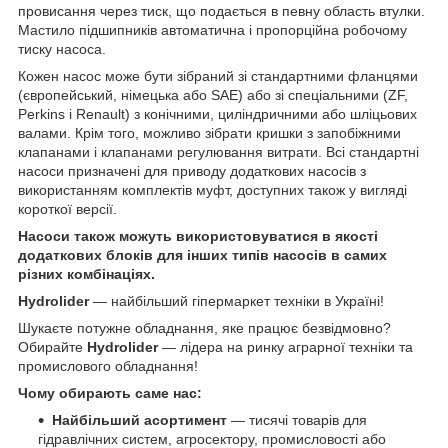
провисання через тиск, що подається в певну область втулки.
Мастило підшипників автоматична і пропорційна робочому
тиску насоса.
Кожен насос може бути зібраний зі стандартними фланцями
(європейський, німецька або SAE) або зі спеціальними (ZF,
Perkins і Renault) з конічними, циліндричними або шліцьових
валами. Крім того, можливо зібрати кришки з запобіжними
клапанами і клапанами регулювання витрати. Всі стандартні
насоси призначені для приводу додаткових насосів з
використанням комплектів муфт, доступних також у вигляді
короткої версії.
Насоси також можуть використовуватися в якості
додаткових блоків для інших типів насосів в самих
різних комбінаціях.
Hydrolider
— найбільший гіпермаркет техніки в Україні!
Шукаєте потужне обладнання, яке працює безвідмовно?
Обирайте
Hydrolider
— лідера на ринку аграрної техніки та
промислового обладнання!
Чому обирають саме нас:
Найбільший асортимент
— тисячі товарів для
гідравлічних систем, агросектору, промисловості або