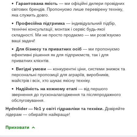
Гарантована якість
— ми офіційні дилери провідних
світових брендів. Пропонуємо лише перевірену техніку,
яка служить довго.
Професійна підтримка
— індивідуальний підбір,
технічні консультації, монтаж і сервіс будь-якої
складності. Ми не просто продаємо — ми розв’язуємо
ваші задачі!
Для бізнесу та приватних осіб
— ми пропонуємо
ефективні рішення як для підприємств, так і для
приватних клієнтів.
Вигідні умови
— конкурентні ціни, системи знижок та
персональні пропозиції для аграріїв, виробників,
майстрів і всіх, хто шукає якісну техніку.
Надійність на кожному етапі
— від першого
звернення до пусконалагодження та післяпродажного
обслуговування.
Hydrolider — №1 у світі гідравліки та техніки.
Довіряйте
лідерам — обирайте найкраще!
Приховати