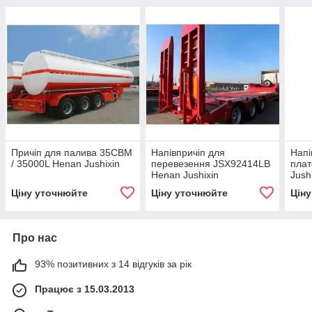
Причіп для палива 35CBM
Напівпричіп для
Напі
/ 35000L Henan Jushixin
перевезення JSX92414LB
пла
Henan Jushixin
Jush
Ціну уточнюйте
Ціну уточнюйте
Цін
Про нас
93% позитивних з 14 відгуків за рік
Працює з 15.03.2013