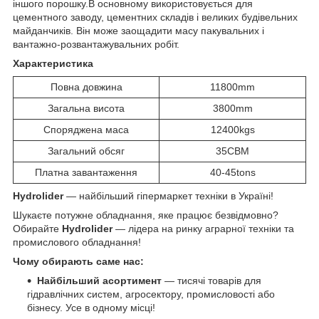
іншого порошку.В основному використовується для
цементного заводу, цементних складів і великих будівельних
майданчиків. Він може заощадити масу пакувальних і
вантажно-розвантажувальних робіт.
Характеристика
Повна довжина
11800mm
Загальна висота
3800mm
Споряджена маса
12400kgs
Загальний обсяг
35CBM
Платна завантаження
40-45tons
Hydrolider
— найбільший гіпермаркет техніки в Україні!
Шукаєте потужне обладнання, яке працює безвідмовно?
Обирайте
Hydrolider
— лідера на ринку аграрної техніки та
промислового обладнання!
Чому обирають саме нас:
Найбільший асортимент
— тисячі товарів для
гідравлічних систем, агросектору, промисловості або
бізнесу. Усе в одному місці!