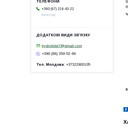
Ш
п
+380 (67) 216-43-22
Київстар
hydrolider7@gmail.com
+380 (66) 350-52-66
Тел. Молдова
+37322803105
H
Х