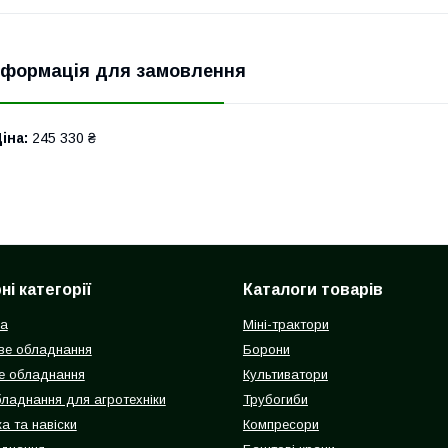
нформація для замовлення
іна:
245 330 ₴
і категорії
Каталоги товарів
ка
Міні-трактори
ве обладнання
Борони
е обладнання
Культиватори
бладнання для агротехніки
Трубогиби
а та навіски
Компресори