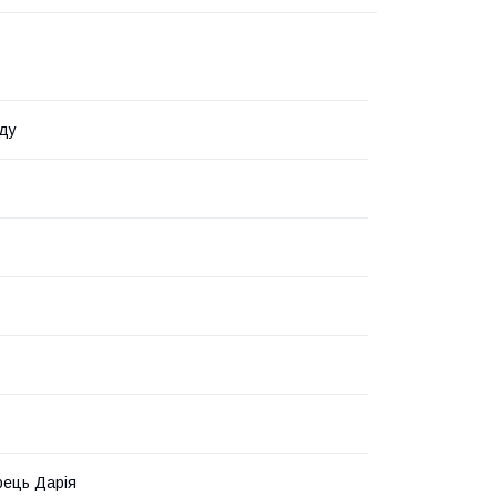
ду
ець Дарія