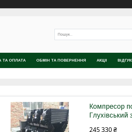
 ТА ОПЛАТА
ОБМІН ТА ПОВЕРНЕННЯ
АКЦІІ
ВІДГУК
Компресор п
Глухівський 
245 330 ₴