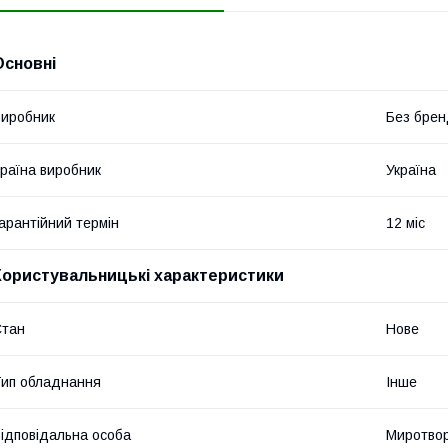
Основні
иробник
Без брен
раїна виробник
Україна
арантійний термін
12 міс
Користувальницькі характеристики
Стан
Нове
ип обладнання
Інше
ідповідальна особа
Миротвор