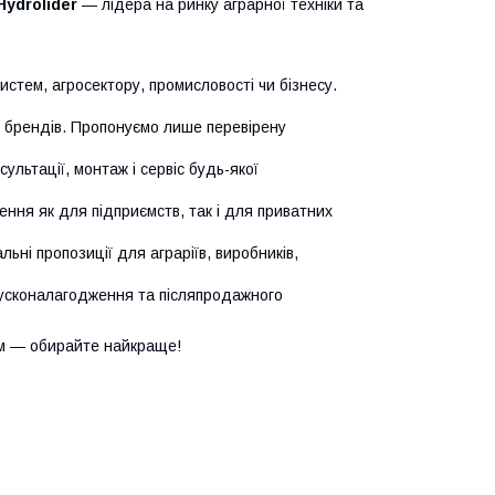
Hydrolider
— лідера на ринку аграрної техніки та
истем, агросектору, промисловості чи бізнесу.
х брендів. Пропонуємо лише перевірену
сультації, монтаж і сервіс будь-якої
ння як для підприємств, так і для приватних
ьні пропозиції для аграріїв, виробників,
усконалагодження та післяпродажного
м — обирайте найкраще!