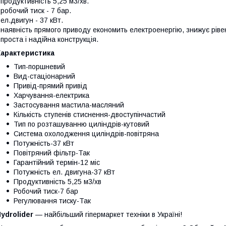
 продуктивність 5,25 м3/хв.
 робочий тиск - 7 бар.
 ел.двигун - 37 кВт.
 наявність прямого приводу економить електроенергію, знижує рівен
 проста і надійна конструкція.
Характеристика
Тип-поршневий
Вид-стаціонарний
Привід-прямий привід
Харчування-електрика
Застосування мастила-масляний
Кількість ступенів стиснення-двоступінчастий
Тип по розташуванню циліндрів-кутовий
Система охолодження циліндрів-повітряна
Потужність-37 кВт
Повітряний фільтр-Так
Гарантійний термін-12 міс
Потужність ел. двигуна-37 кВт
Продуктивність 5,25 м3/хв
Робочий тиск-7 бар
Регулювання тиску-Так
ydrolider
— найбільший гіпермаркет техніки в Україні!