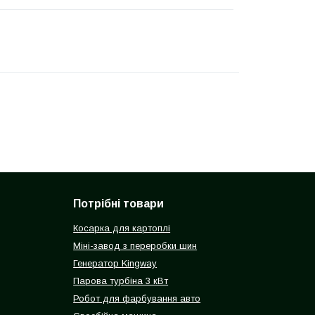
Потрібні товари
Косарка для картоплі
Міні-завод з переробки шин
Генератор Kingway
Парова турбіна 3 кВт
Робот для фарбування авто