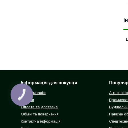
І
Ц
Інформація для покупця
Популярн
Про компанію
Агротехні
Відгуки
Промисло
Оплата та доставка
Будівельн
Обмін та повернення
Навісне о
Контактна інформація
Спецтехнік