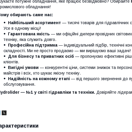
укаєте потужне обладнання, яке працює безвідмовно? Обирайте
ромислового обладнання!
Чому обирають саме нас:
Найбільший асортимент
— тисячі товарів для гідравлічних с
Усе в одному місці!
Гарантована якість
— ми офіційні дилери провідних світови
техніку, яка служить довго.
Професійна підтримка
— індивідуальний підбір, технічні кон
складності. Ми не просто продаємо — ми вирішуємо ваші задачі!
Для бізнесу та приватних осіб
— пропонуємо ефективні ріше
клієнтів.
Вигідні умови
— конкурентні ціни, системи знижок та персонал
майстрів і всіх, хто шукає якісну техніку.
Надійність на кожному етапі
— від першого звернення до п
обслуговування.
ydrolider — №1 у світі гідравліки та техніки.
Довіряйте лідера
арактеристики