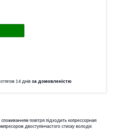
ротягом 14 днів
за домовленістю
м споживанням повітря підходить копрессорная
омпресором двоступінчастого стиску володіє