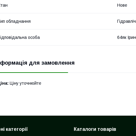
Стан
Нове
ип обладнання
Гідравліч
ідповідальна особа
64як Іри
нформація для замовлення
іна:
Ціну уточнюйте
і категорії
Каталоги товарів