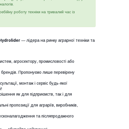
налогів.
бійну роботу техніки на тривалий час із
Hydrolider
— лідера на ринку аграрної техніки та
систем, агросектору, промисловості або
х брендів. Пропонуємо лише перевірену
сультації, монтаж і сервіс будь-якої
!
ішення як для підприємств, так і для
ьні пропозиції для аграріїв, виробників,
усконалагодження та післяпродажного