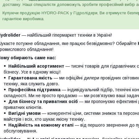
доставку. Наші спеціалісти допоможуть зробити професійний вибір а
Купуючи продукцію HYDRO-PACK у Гідролідери, Ви отримуєте безпере
гарантією виробника.
ydrolider
— найбільший гіпермаркет техніки в Україні!
укаєте потужне обладнання, яке працює безвідмовно? Обирайте
ромислового обладнання!
Чому обирають саме нас:
Найбільший асортимент
— тисячі товарів для гідравлічних 
бізнесу. Усе в одному місці!
Гарантована якість
— ми офіційні дилери провідних світови
техніку, яка служить довго.
Професійна підтримка
— індивідуальний підбір, технічні кон
складності. Ми не просто продаємо — ми розв’язуємо ваші задачі
Для бізнесу та приватних осіб
— ми пропонуємо ефективні р
приватних клієнтів.
Вигідні умови
— конкурентні ціни, системи знижок та персонал
майстрів і всіх, хто шукає якісну техніку.
Надійність на кожному етапі
— від першого звернення до п
обслуговування.