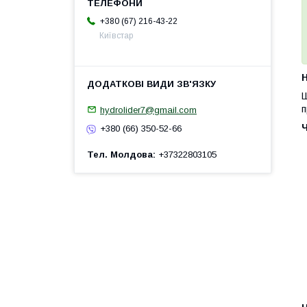
+380 (67) 216-43-22
Київстар
H
Ш
п
hydrolider7@gmail.com
+380 (66) 350-52-66
Тел. Молдова
+37322803105