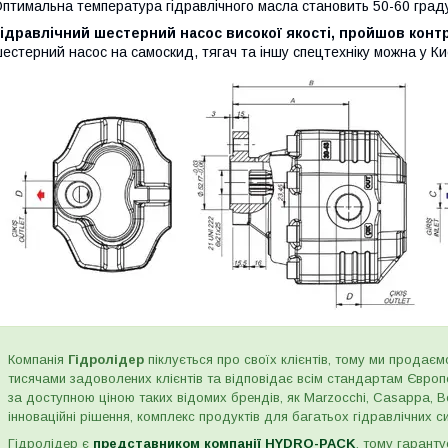
птимальна температура гідравлічного масла становить 50-60 граду
ідравлічний шестерний насос високої якості, пройшов контр
естерний насос на самоскид, тягач та іншу спецтехніку можна у Киє
Компанія
Гідролідер
піклується про своїх клієнтів, тому ми продаємо
тисячами задоволених клієнтів та відповідає всім стандартам Євро
за доступною ціною таких відомих брендів, як Marzocchi, Casappa, Bos
інноваційні рішення, комплекс продуктів для багатьох гідравлічних сис
Гідролідер є
представником компанії HYDRO-PACK
, тому гаранту