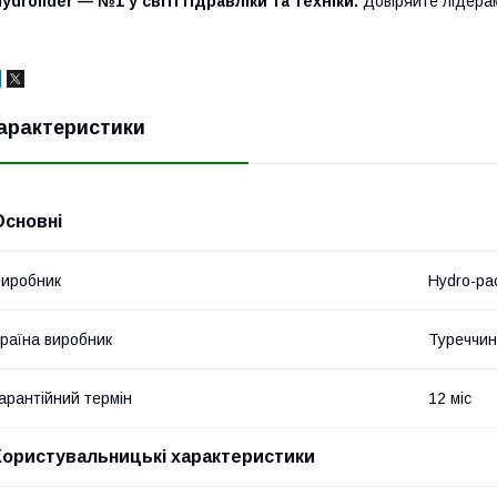
ydrolider — №1 у світі гідравліки та техніки.
Довіряйте лідера
арактеристики
Основні
иробник
Hydro-pa
раїна виробник
Туреччи
арантійний термін
12 міс
Користувальницькі характеристики