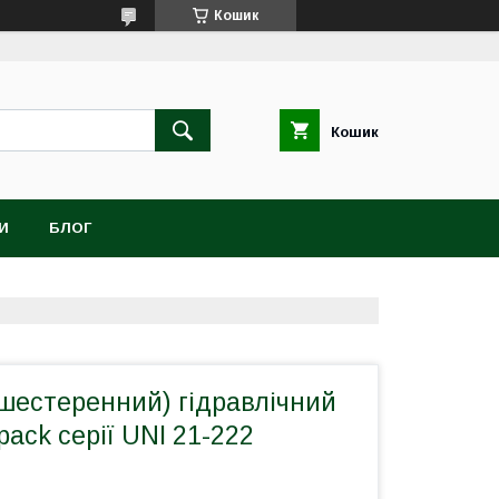
Кошик
Кошик
И
БЛОГ
шестеренний) гідравлічний
pack серії UNI 21-222