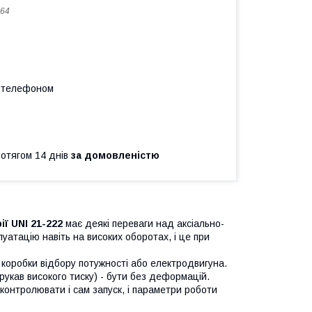
64
а телефоном
ротягом 14 днів
за домовленістю
ї UNI 21-222
має деякі переваги над аксіально-
атацію навіть на високих оборотах, і це при
 коробки відбору потужності або електродвигуна.
укав високого тиску) - бути без деформацій.
контролювати і сам запуск, і параметри роботи