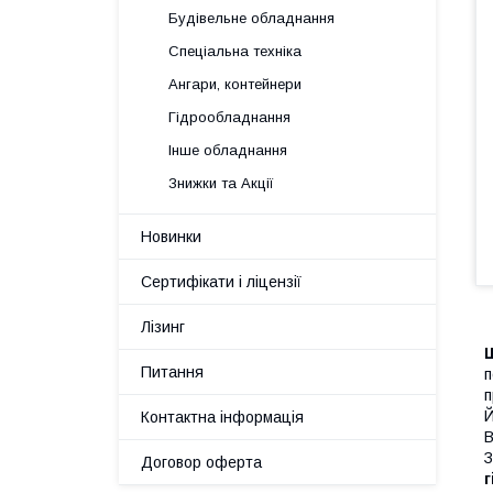
Будівельне обладнання
Спеціальна техніка
Ангари, контейнери
Гідрообладнання
Інше обладнання
Знижки та Акції
Новинки
Сертифікати і ліцензії
Лізинг
Ш
Питання
п
п
Й
Контактна інформація
В
З
Договор оферта
г