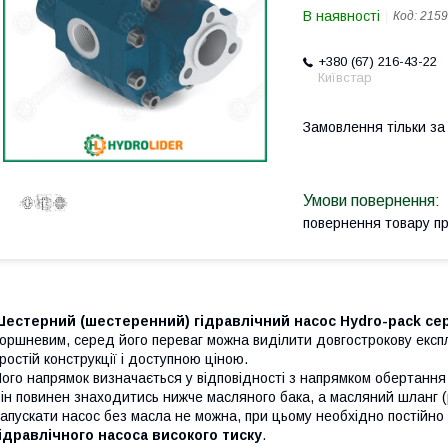
В наявності
Код:
2159
+380 (67) 216-43-22
Київстар
Замовлення тільки з
повернення товару п
естерний (шестеренний) гідравлічний насос Hydro-pack сері
оршневим, серед його переваг можна виділити довгострокову експлу
ростій конструкції і доступною ціною.
ого напрямок визначається у відповідності з напрямком обертання
ін повинен знаходитись нижче масляного бака, а масляний шланг (р
апускати насос без масла не можна, при цьому необхідно постійно 
ідравлічного насоса високого тиску
.