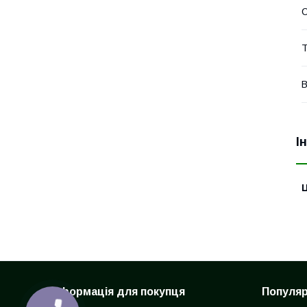
Т
В
І
Ц
Інформація для покупця
Популярн