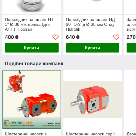
Перехідник на шланг НТ
Перехідник на шланг НД
Запч
1" Ø 38 мм пряма (для
90° 1¼” д Ø 38 мм Onay
алюм
АПН) Hiposan
Hidrolik
вісі
Maki
480
640
270
₴
₴
Купити
Купити
Подібні товари компанії
Шестеренні насоси з
Шестеренні насоси серії
Двон