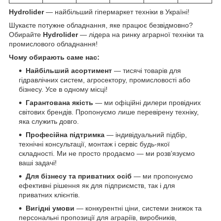
Hydrolider
— найбільший гіпермаркет техніки в Україні!
Шукаєте потужне обладнання, яке працює безвідмовно?
Обирайте
Hydrolider
— лідера на ринку аграрної техніки та
промислового обладнання!
Чому обирають саме нас:
Найбільший асортимент
— тисячі товарів для
гідравлічних систем, агросектору, промисловості або
бізнесу. Усе в одному місці!
Гарантована якість
— ми офіційні дилери провідних
світових брендів. Пропонуємо лише перевірену техніку,
яка служить довго.
Професійна підтримка
— індивідуальний підбір,
технічні консультації, монтаж і сервіс будь-якої
складності. Ми не просто продаємо — ми розв’язуємо
ваші задачі!
Для бізнесу та приватних осіб
— ми пропонуємо
ефективні рішення як для підприємств, так і для
приватних клієнтів.
Вигідні умови
— конкурентні ціни, системи знижок та
персональні пропозиції для аграріїв, виробників,