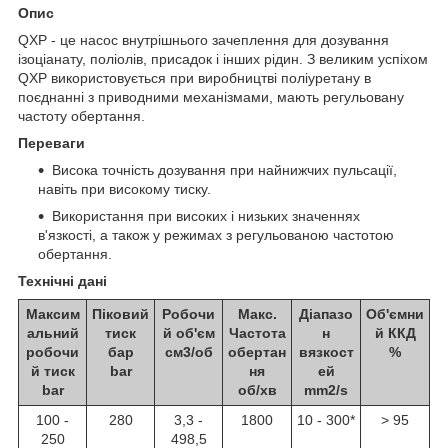
Опис
QXP - це насос внутрішнього зачеплення для дозування
ізоціанату, поліолів, присадок і інших рідин. З великим успіхом
QXP використовується при виробництві поліуретану в
поєднанні з приводними механізмами, мають регульовану
частоту обертання.
Переваги
Висока точність дозування при найнижчих пульсації,
навіть при високому тиску.
Використання при високих і низьких значеннях
в'язкості, а також у режимах з регульованою частотою
обертання.
Технічні дані
Максим
Піковий
Робочи
Макс.
Діапазо
Об'ємни
альний
тиск
й об'єм
Частота
н
й ККД
робочи
бар
см3/об
обертан
вязкост
%
й тиск
bar
ня
ей
bar
об/хв
mm2/s
100 -
280
3,3 -
1800
10 - 300*
> 95
250
498,5