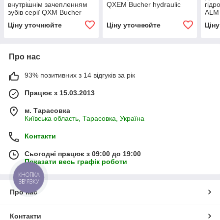
внутрішнім зачепленням
QXEM Bucher hydraulic
гідр
зубів серії QXM Bucher
ALM 
hydraulic
moto
Ціну уточнюйте
Ціну уточнюйте
Цін
Про нас
93% позитивних з 14 відгуків за рік
Працює з 15.03.2013
м. Тарасовка
Київська область, Тарасовка, Україна
Контакти
Сьогодні працює з 09:00 до 19:00
Показати весь графік роботи
КНОПКА
ЗВ'ЯЗКУ
Про нас
Контакти