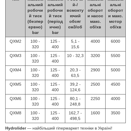
альний
альний
й-/
альні
альні
робочи
робочи
всмокту
оборот
оборот
й тиск
й тиск
ючий
и насос
и макс.
(безпер
(період
обсяг
макс.
мотор
ервно)
ично)
см3/об
об/хв
об/хв
bar
bar
QXM2
100 -
125 -
5,1 -
4000
6000
320
400
15,6
QXM3
100 -
125 -
10 - 32,3
3200
5500
320
400
QXM4
100 -
125 -
20,3 -
2900
5000
320
400
63,5
QXM5
100 -
125 -
39,2 -
2500
4500
320
400
124,6
QXM6
100 -
125 -
80,1 -
2250
4000
320
400
248,8
QXM8
100 -
125 -
162,7 -
1600
3500
320
400
498,5
Hydrolider
— найбільший гіпермаркет техніки в Україні!