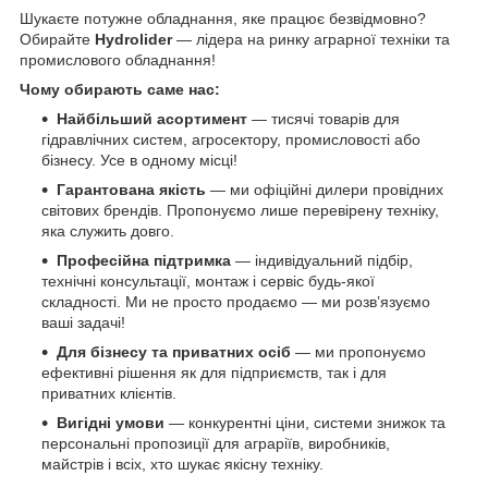
Шукаєте потужне обладнання, яке працює безвідмовно?
Обирайте
Hydrolider
— лідера на ринку аграрної техніки та
промислового обладнання!
Чому обирають саме нас:
Найбільший асортимент
— тисячі товарів для
гідравлічних систем, агросектору, промисловості або
бізнесу. Усе в одному місці!
Гарантована якість
— ми офіційні дилери провідних
світових брендів. Пропонуємо лише перевірену техніку,
яка служить довго.
Професійна підтримка
— індивідуальний підбір,
технічні консультації, монтаж і сервіс будь-якої
складності. Ми не просто продаємо — ми розв’язуємо
ваші задачі!
Для бізнесу та приватних осіб
— ми пропонуємо
ефективні рішення як для підприємств, так і для
приватних клієнтів.
Вигідні умови
— конкурентні ціни, системи знижок та
персональні пропозиції для аграріїв, виробників,
майстрів і всіх, хто шукає якісну техніку.