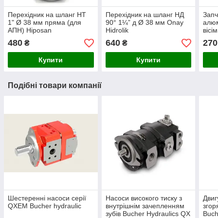
Перехідник на шланг НТ
Перехідник на шланг НД
Запч
1" Ø 38 мм пряма (для
90° 1¼” д Ø 38 мм Onay
алюм
АПН) Hiposan
Hidrolik
вісі
Maki
480
640
270
₴
₴
Купити
Купити
Подібні товари компанії
Шестеренні насоси серії
Насоси високого тиску з
Двиг
QXEM Bucher hydraulic
внутрішнім зачепленням
згор
зубів Bucher Hydraulics QX
Buch