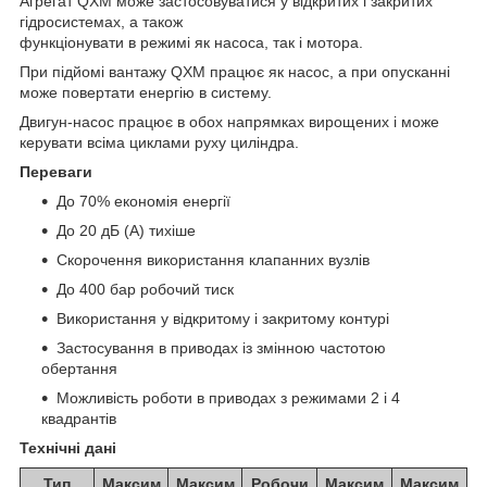
Агрегат QXM може застосовуватися у відкритих і закритих
гідросистемах, а також
функціонувати в режимі як насоса, так і мотора.
При підйомі вантажу QXM працює як насос, а при опусканні
може повертати енергію в систему.
Двигун-насос працює в обох напрямках вирощених і може
керувати всіма циклами руху циліндра.
Переваги
До 70% економія енергії
До 20 дБ (А) тихіше
Скорочення використання клапанних вузлів
До 400 бар робочий тиск
Використання у відкритому і закритому контурі
Застосування в приводах із змінною частотою
обертання
Можливість роботи в приводах з режимами 2 і 4
квадрантів
Технічні дані
Тип
Максим
Максим
Робочи
Максим
Максим