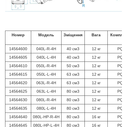
Номер
Модель
Зміщення
Вага
Комплек
ь
14564600
040L-R-4H
40 см3
12 кг
PQ4
14564605
040L-L-4H
40 см3
12 кг
PQ4
14564610
050L-R-4H
50 см3
12 кг
PQ4
14564615
050L-L-4H
63 см3
12 кг
PQ4
14564620
063L-R-4H
63 см3
12 кг
PQ4
14564625
063L-L-4H
80 см3
12 кг
PQ4
14564630
080L-R-4H
80 см3
12 кг
PQ4
14564635
080L-L-4H
80 см3
12 кг
PQ4
14564640
080L-HP-R-4H
80 см3
16 кг
PQ4
14564645
080L-HP-L-4H
80 см3
16 кг
PQ4