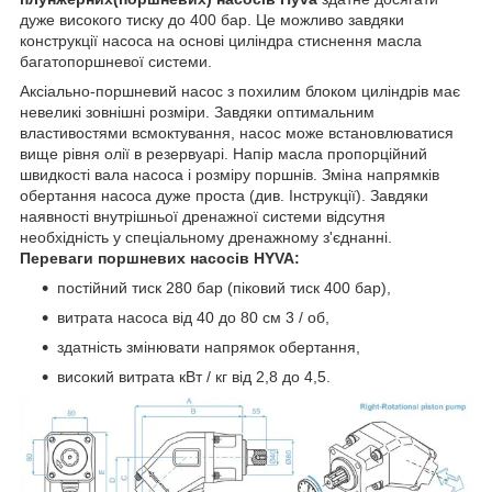
дуже високого тиску до 400 бар. Це можливо завдяки
конструкції насоса на основі циліндра стиснення масла
багатопоршневої системи.
Аксіально-поршневий насос з похилим блоком циліндрів має
невеликі зовнішні розміри. Завдяки оптимальним
властивостями всмоктування, насос може встановлюватися
вище рівня олії в резервуарі. Напір масла пропорційний
швидкості вала насоса і розміру поршнів. Зміна напрямків
обертання насоса дуже проста (див. Інструкції). Завдяки
наявності внутрішньої дренажної системи відсутня
необхідність у спеціальному дренажному з'єднанні.
Переваги поршневих насосів HYVA:
постійний тиск 280 бар (піковий тиск 400 бар),
витрата насоса від 40 до 80 см 3 / об,
здатність змінювати напрямок обертання,
високий витрата кВт / кг від 2,8 до 4,5.