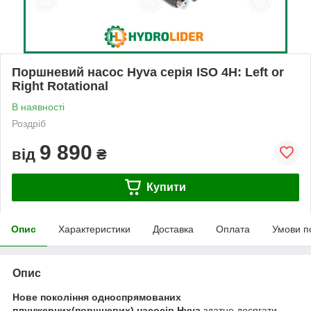
Поршневий насос Hyva серія ISO 4H: Left or
Right Rotational
В наявності
Роздріб
9 890
від
₴
Купити
Опис
Характеристики
Доставка
Оплата
Умови п
Опис
Нове покоління односпрямованих
плунжерних(поршневих) насосів Hyva
здатне досягати