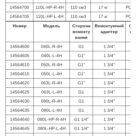
14564700
110L-HP-R-4H
110 см3
17 кг
PQ4
14564705
110L-HP-L-4H
110 см3
17 кг
PQ4
Номер
Модель
Сторона
Всмоктуючий
Ст
всмокту
адаптер
на
вання
14564600
040L-R-4H
G1
1 3/4"
G
14564605
040L-L-4H
G1"
1 3/4"
G
14564610
050L-R-4H
G1"
1 3/4"
G
14564615
050L-L-4H
G1"
1 3/4"
G
14564620
063L-R-4H
G1"
1 3/4"
G
14564625
063L-L-4H
G1
1 3/4"
G
14564630
080L-R-4H
G1
1 3/4"
G
14564635
080L-L-4H
G1
1 3/4"
G
14564640
080L-HP-R-4H
G1 1/4"
1 3/4"
14564645
080L-HP-L-4H
G1 1/4"
1 3/4"