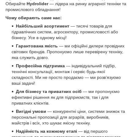
Обирайте
Hydrolider
— лідера на ринку аграрної техніки та
промислового обладнання!
Чому обирають саме нас:
Найбільший асортимент
— тисячі товарів для
гідравлічних систем, агросектору, промисловості або
бізнесу. Усе в одному місці!
Гарантована якість
— ми офіційні дилери провідних
світових брендів. Пропонуємо лише перевірену техніку,
яка служить довго.
Професійна підтримка
— індивідуальний підбір,
технічні консультації, монтаж і сервіс будь-якої
складності. Ми не просто продаємо — ми розв’язуємо
ваші задачі!
Для бізнесу та приватних осіб
— ми пропонуємо
ефективні рішення як для підприємств, так і для
приватних клієнтів.
Вигідні умови
— конкурентні ціни, системи знижок та
персональні пропозиції для аграріїв, виробників,
майстрів і всіх, хто шукає якісну техніку.
Надійність на кожному етапі
— від першого
звернення до пусконалагодження та післяпродажного