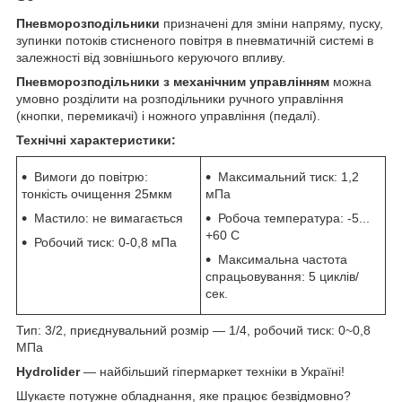
Пневморозподільники
призначені для зміни напряму, пуску,
зупинки потоків стисненого повітря в пневматичній системі в
залежності від зовнішнього керуючого впливу.
Пневморозподільники з механічним управлінням
можна
умовно розділити на розподільники ручного управління
(кнопки, перемикачі) і ножного управління (педалі).
Технічні характеристики:
Вимоги до повітрю:
Максимальний тиск: 1,2
тонкість очищення 25мкм
мПа
Мастило: не вимагається
Робоча температура: -5...
+60 С
Робочий тиск: 0-0,8 мПа
Максимальна частота
спрацьовування: 5 циклів/
сек.
Тип: 3/2, приєднувальний розмір — 1/4, робочий тиск: 0~0,8
МПа
Hydrolider
— найбільший гіпермаркет техніки в Україні!
Шукаєте потужне обладнання, яке працює безвідмовно?