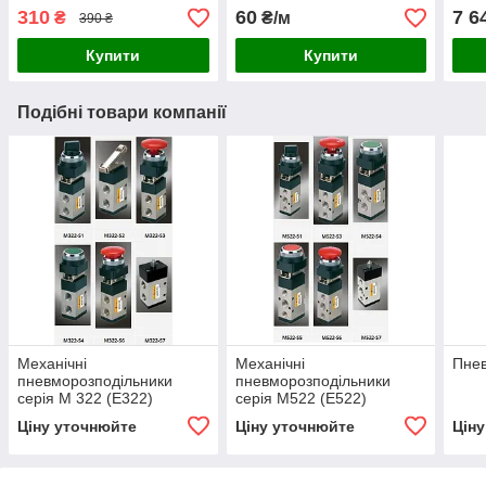
310
60
7 6
₴
₴/м
390 ₴
Купити
Купити
Подібні товари компанії
Механічні
Механічні
Пне
пневморозподільники
пневморозподільники
серія М 322 (E322)
серія М522 (Е522)
Ціну уточнюйте
Ціну уточнюйте
Цін