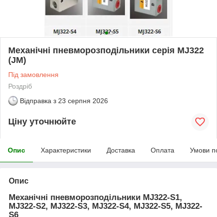
Механічні пневморозподільники серія МЈ322
(JM)
Під замовлення
Роздріб
Відправка з
23 серпня 2026
Ціну уточнюйте
Опис
Характеристики
Доставка
Оплата
Умови п
Опис
Механічні пневморозподільники МЈ322-S1,
МЈ322-S2, МЈ322-S3, МЈ322-S4, МЈ322-S5, МЈ322-
S6