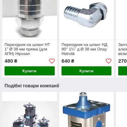
Перехідник на шланг НТ
Перехідник на шланг НД
Запч
1" Ø 38 мм пряма (для
90° 1¼” д Ø 38 мм Onay
алюм
АПН) Hiposan
Hidrolik
вісі
Maki
480
640
270
₴
₴
Купити
Купити
Подібні товари компанії