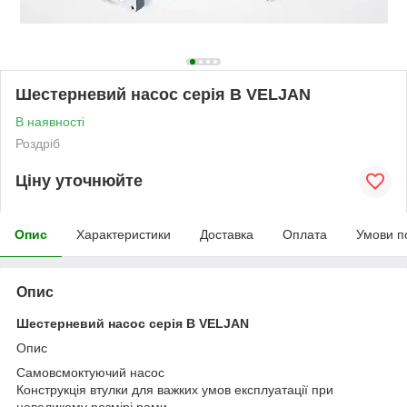
Шестерневий насос серія B VELJAN
В наявності
Роздріб
Ціну уточнюйте
Опис
Характеристики
Доставка
Оплата
Умови п
Опис
Шестерневий насос серія B VELJAN
Опис
Самовсмоктуючий насос
Конструкція втулки для важких умов експлуатації при
невеликому розмірі рами