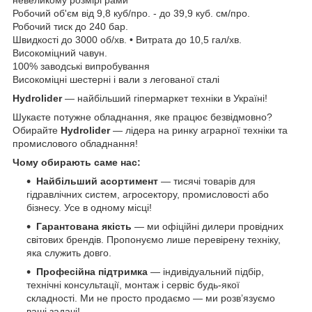
Робочий об'єм від 9,8 куб/про. - до 39,9 куб. см/про.
Робочий тиск до 240 бар.
Швидкості до 3000 об/хв. • Витрата до 10,5 гал/хв.
Високоміцний чавун.
100% заводські випробування
Високоміцні шестерні і вали з легованої сталі
Hydrolider
— найбільший гіпермаркет техніки в Україні!
Шукаєте потужне обладнання, яке працює безвідмовно?
Обирайте
Hydrolider
— лідера на ринку аграрної техніки та
промислового обладнання!
Чому обирають саме нас:
Найбільший асортимент
— тисячі товарів для
гідравлічних систем, агросектору, промисловості або
бізнесу. Усе в одному місці!
Гарантована якість
— ми офіційні дилери провідних
світових брендів. Пропонуємо лише перевірену техніку,
яка служить довго.
Професійна підтримка
— індивідуальний підбір,
технічні консультації, монтаж і сервіс будь-якої
складності. Ми не просто продаємо — ми розв’язуємо
ваші задачі!