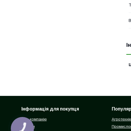
Т
В
І
Ц
Інформація для покупця
Популярн
Про компанію
Агротехні
Відгуки
Промисло
КНОПКА
ЗВ'ЯЗКУ