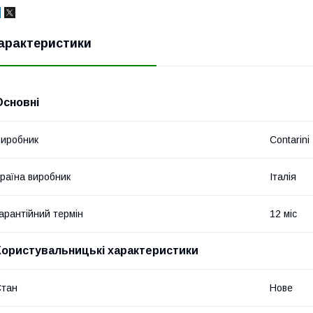
арактеристики
Основні
иробник
Contarini
раїна виробник
Італія
арантійний термін
12 міс
Користувальницькі характеристики
Стан
Нове