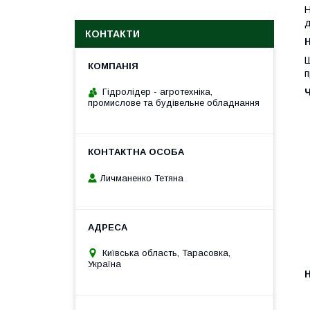
Н
д
КОНТАКТИ
H
Ш
п
Гідролідер - агротехніка,
промислове та будівельне обладнання
Личманенко Тетяна
Київська область, Тарасовка,
Україна
H