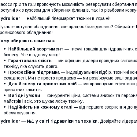
асоси гр.2 та гр.3 пропонують можливість реверсувати обертання 
оступні як з кузовом для збирання фланців, так і з різьбовим корпу
ydrolider
— найбільший гіпермаркет техніки в Україні!
укаєте потужне обладнання, яке працює безвідмовно? Обирайте
ромислового обладнання!
Чому обирають саме нас:
Найбільший асортимент
— тисячі товарів для гідравлічних 
бізнесу. Усе в одному місці!
Гарантована якість
— ми офіційні дилери провідних світови
техніку, яка служить довго.
Професійна підтримка
— індивідуальний підбір, технічні кон
складності. Ми не просто продаємо — ми розв’язуємо ваші задачі
Для бізнесу та приватних осіб
— ми пропонуємо ефективні р
приватних клієнтів.
Вигідні умови
— конкурентні ціни, системи знижок та персонал
майстрів і всіх, хто шукає якісну техніку.
Надійність на кожному етапі
— від першого звернення до п
обслуговування.
ydrolider — №1 у світі гідравліки та техніки.
Довіряйте лідера