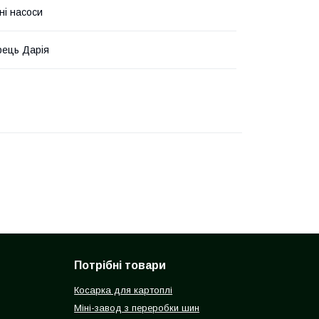
ні насоси
ець Дарія
Потрібні товари
Косарка для картоплі
Міні-завод з переробки шин