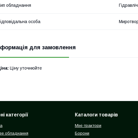
ип обладнання
Гідравліч
ідповідальна особа
Миротвор
нформація для замовлення
іна:
Ціну уточнюйте
і категорії
Каталоги товарів
ка
Міні-трактори
ве обладнання
Борони