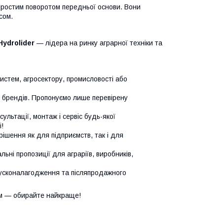
простим поворотом передньої основи. Вони
сом.
Hydrolider
— лідера на ринку аграрної техніки та
систем, агросектору, промисловості або
х брендів. Пропонуємо лише перевірену
сультації, монтаж і сервіс будь-якої
!
ішення як для підприємств, так і для
ьні пропозиції для аграріїв, виробників,
усконалагодження та післяпродажного
м — обирайте найкраще!