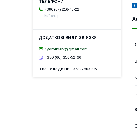
+380 (67) 216-43-22
Київстар
Х
hydrolider7@gmail.com
+380 (66) 350-52-66
В
Тел. Молдова
+37322803105
К
Г