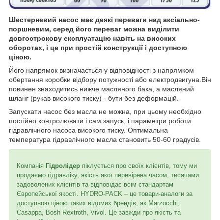
Шестерневий насос має деякі переваги над аксіально-
поршневим, серед його переваг можна виділити
довгострокову експлуатацію навіть на високих
оборотах, і це при простій конструкції і доступною
ціною.
Його напрямок визначається у відповідності з напрямком
обертання коробки відбору потужності або електродвигуна.Він
повинен знаходитись нижче масляного бака, а масляний
шланг (рукав високого тиску) - бути без деформацій.
Запускати насос без масла не можна, при цьому необхідно
постійно контролювати і сам запуск, і параметри роботи
гідравлічного насоса високого тиску. Оптимальна
температура гідравлічного масла становить 50-60 градусів.
Компанія
Гідролідер
піклується про своїх клієнтів, тому ми
продаємо гідравліку, якість якої перевірена часом, тисячами
задоволених клієнтів та відповідає всім стандартам
Європейської якості. HYDRO-PACK – це товари-аналоги за
доступною ціною таких відомих брендів, як Marzocchi,
Casappa, Bosh Rextroth, Vivol. Це завжди про якість та