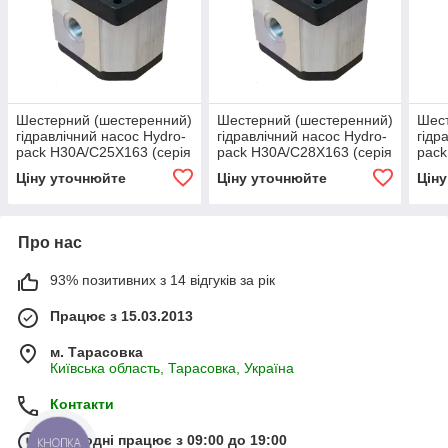
Шестерний (шестеренний)
Шестерний (шестеренний)
Шест
гідравлічний насос Hydro-
гідравлічний насос Hydro-
гідр
pack H30A/C25X163 (серія
pack H30A/C28X163 (серія
pack
30)
30)
30)
Ціну уточнюйте
Ціну уточнюйте
Цін
Про нас
93% позитивних з 14 відгуків за рік
Працює з 15.03.2013
м. Тарасовка
Київська область, Тарасовка, Україна
Контакти
Сьогодні працює з 09:00 до 19:00
КНОПКА