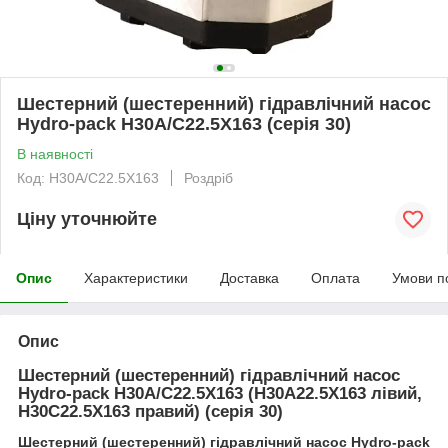
Шестерний (шестеренний) гідравлічний насос
Hydro-pack H30A/C22.5X163 (серія 30)
В наявності
Код: H30A/C22.5X163
Роздріб
Ціну уточнюйте
Опис
Характеристики
Доставка
Оплата
Умови п
Опис
Шестерний (шестеренний) гідравлічний насос
Hydro-pack H30A/C22.5X163 (H30A22.5X163 лівий,
H30C22.5X163 правий) (серія 30)
Шестерний (шестеренний) гідравлічний насос Hydro-pack