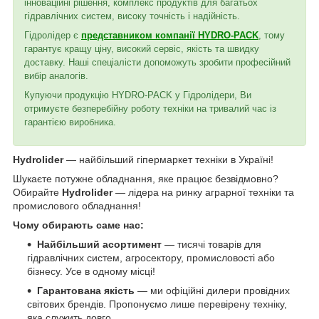
інноваційні рішення, комплекс продуктів для багатьох
гідравлічних систем, високу точність і надійність.
Гідролідер є
представником компанії HYDRO-PACK
, тому
гарантує кращу ціну, високий сервіс, якість та швидку
доставку. Наші спеціалісти допоможуть зробити професійний
вибір аналогів.
Купуючи продукцію HYDRO-PACK у Гідролідери, Ви
отримуєте безперебійну роботу техніки на тривалий час із
гарантією виробника.
Hydrolider
— найбільший гіпермаркет техніки в Україні!
Шукаєте потужне обладнання, яке працює безвідмовно?
Обирайте
Hydrolider
— лідера на ринку аграрної техніки та
промислового обладнання!
Чому обирають саме нас:
Найбільший асортимент
— тисячі товарів для
гідравлічних систем, агросектору, промисловості або
бізнесу. Усе в одному місці!
Гарантована якість
— ми офіційні дилери провідних
світових брендів. Пропонуємо лише перевірену техніку,
яка служить довго.