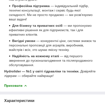
Професійна підтримка
— індивідуальний підбір,
технічні консультації, монтаж і сервіс будь-якої
складності. Ми не просто продаємо — ми розв’язуємо
ваші задачі!
Для бізнесу та приватних осіб
— ми пропонуємо
ефективні рішення як для підприємств, так і для
приватних клієнтів.
Вигідні умови
— конкурентні ціни, системи знижок та
персональні пропозиції для аграріїв, виробників,
майстрів і всіх, хто шукає якісну техніку.
Надійність на кожному етапі
— від першого
звернення до пусконалагодження та післяпродажного
обслуговування.
Hydrolider — №1 у світі гідравліки та техніки.
Довіряйте
лідерам — обирайте найкраще!
Приховати
Характеристики