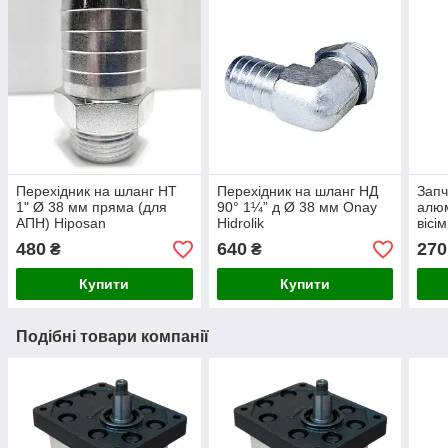
Перехідник на шланг НТ
Перехідник на шланг НД
Запч
1" Ø 38 мм пряма (для
90° 1¼” д Ø 38 мм Onay
алюм
АПН) Hiposan
Hidrolik
вісі
Maki
480
640
270
₴
₴
Купити
Купити
Подібні товари компанії