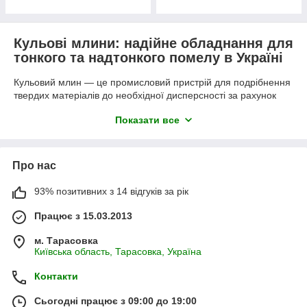
Кульові млини: надійне обладнання для
тонкого та надтонкого помелу в Україні
Кульовий млин — це промисловий пристрій для подрібнення
твердих матеріалів до необхідної дисперсності за рахунок
ударів і стирання куль усередині обертового барабана. Такі
Показати все
млини широко застосовуються у гірничодобувній, цементній,
хімічній, керамічній та будівельній галузях для переробки
руди, вугілля, клінкеру, кварцу, польового шпату, вапна та
інших сипучих матеріалів. Трубний кульовий млин
Про нас
відрізняється подовженим барабаном і багатоступеневим
помелом, що забезпечує вищу продуктивність і дрібнішу
93% позитивних з 14 відгуків за рік
фракцію.
Працює з 15.03.2013
Кульовий млин для руди дає змогу ефективно подрібнювати
золотовмісні, мідні, залізні та інші руди до розмірів,
м. Тарасовка
необхідних для флотації або вилуговування. Купити кульовий
Київська область, Тарасовка, Україна
млин в Україні — означає отримати обладнання, яке вирішує
проблеми низької продуктивності застарілих моделей,
Контакти
нерівномірного помелу та високих енерговитрат. Ціна
кульового млина повністю окупається завдяки збільшенню
Сьогодні працює з 09:00 до 19:00