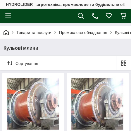
HYDROLIDER - агротехніка, промислове та будівельне обл
Товари та послуги
Промислове обладнання
Кульові
Кульові млини
Сортування