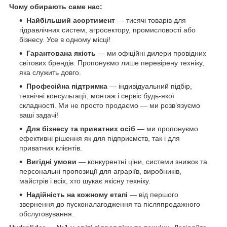
Чому обирають саме нас:
Найбільший асортимент
— тисячі товарів для
гідравлічних систем, агросектору, промисловості або
бізнесу. Усе в одному місці!
Гарантована якість
— ми офіційні дилери провідних
світових брендів. Пропонуємо лише перевірену техніку,
яка служить довго.
Професійна підтримка
— індивідуальний підбір,
технічні консультації, монтаж і сервіс будь-якої
складності. Ми не просто продаємо — ми розв’язуємо
ваші задачі!
Для бізнесу та приватних осіб
— ми пропонуємо
ефективні рішення як для підприємств, так і для
приватних клієнтів.
Вигідні умови
— конкурентні ціни, системи знижок та
персональні пропозиції для аграріїв, виробників,
майстрів і всіх, хто шукає якісну техніку.
Надійність на кожному етапі
— від першого
звернення до пусконалагодження та післяпродажного
обслуговування.