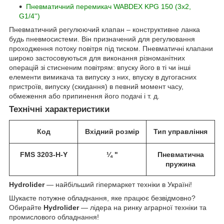
Пневматичний перемикач WABDEX KPG 150 (3x2,
G1/4'')
Пневматичний регулюючий клапан – конструктивне ланка
будь пневмосистеми. Він призначений для регулювання
проходження потоку повітря під тиском. Пневматичні клапани
широко застосовуються для виконання різноманітних
операцій зі стисненим повітрям: впуску його в ті чи інші
елементи вимикача та випуску з них, впуску в дугогасних
пристроїв, випуску (скидання) в певний момент часу,
обмеження або припинення його подачі і т. д.
Технічні характеристики
Код
Вхідний розмір
Тип
управління
FMS 3203-H-Y
¼
"
Пневматична
пружина
Hydrolider
— найбільший гіпермаркет техніки в Україні!
Шукаєте потужне обладнання, яке працює безвідмовно?
Обирайте
Hydrolider
— лідера на ринку аграрної техніки та
промислового обладнання!