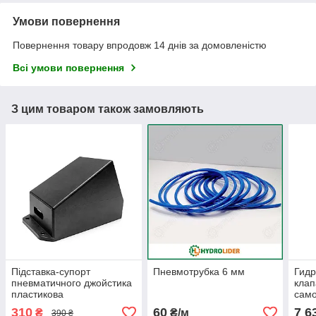
Умови повернення
Повернення товару впродовж 14 днів за домовленістю
Всі умови повернення
З цим товаром також замовляють
Підставка-супорт
Пневмотрубка 6 мм
Гид
пневматичного джойстика
клап
пластикова
само
310
60
7 6
₴
₴/м
390 ₴